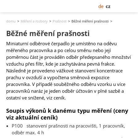
de
cz
domu
Měření a rozbory
Prašnost
Běžné měření prašnosti
Běžné měření prašnosti
Miniaturní odběrové čerpadlo je umístěno na oděvu
měřeného pracovníka a po celou směnu nebo její
poměrnou část je prováděn odběr předepsaného množství
vzduchu přes filtr, kde je zachytávána pevná frakce.
Následně je provedeno vážkové stanovení koncentrace
prachu v ovzduší a vypočtena směnová expozice
pracovníka. V případě souběžného odběru vzorku u více
pracovníků naráz je jeden odběr účtován v plné sazbě a
ostatní ve snížené, viz ceník.
Soupis výkonů k danému typu měření (ceny
viz aktuální ceník)
P100 stanovení prašnosti na pracovišti, 1 pracovník,
odběr max. 4 h